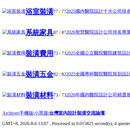
浴室裝潢
2025國内醫院設計十大公司排名: 
77
/ 77
系統家具
2026智慧醫院設計公司排名專業評 
87
/ 87
裝潢費用
2025全國公立醫院醫院建筑設計機 
73
/ 73
裝潢五金
2025全國專科醫院醫院規划設計機 
82
/ 82
裝潢材料
2026年國内醫院設計公司精選推荐 
73
/ 73
Archiver
|
手機版
|
小黑屋
|
台灣室內設計裝潢交流論壇
GMT+8, 2026-8-6 13:07
, Processed in 0.015825 second(s), 4 queries