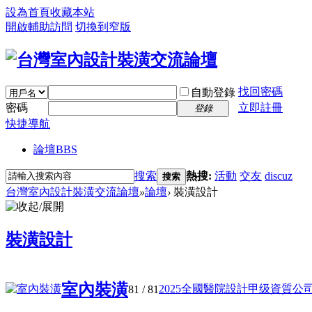
設為首頁
收藏本站
開啟輔助訪問
切換到窄版
找回密碼
自動登錄
密碼
立即註冊
登錄
快捷導航
論壇
BBS
搜索
熱搜:
活動
交友
discuz
搜索
台灣室內設計裝潢交流論壇
»
論壇
›
裝潢設計
裝潢設計
室內裝潢
2025全國醫院設計甲级資質公司to 
81
/ 81