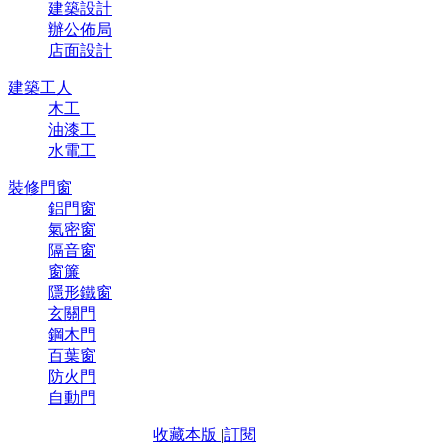
建築設計
辦公佈局
店面設計
建築工人
木工
油漆工
水電工
裝修門窗
鋁門窗
氣密窗
隔音窗
窗簾
隱形鐵窗
玄關門
鋼木門
百葉窗
防火門
自動門
收藏本版
|
訂閱