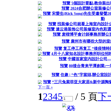
預覽
5個設計要點,教你装出
預覽
2024合肥辦公室装修公
預覽
宋愛生(Rick Song)先生受邀發
動
預覽
找装修公司就看上海室內設計
預覽
連云港装饰公司装修室內色彩
預覽
麦楷博平會计師事務所辦公
預覽
廣州市有哪些大型的室
預覽
复工停工再复工 “後疫情時
預覽
4月十八家知名設計事務所职位招聘|設
預覽
中國首家室内設計公司--
預覽
80後台青来平潭創業:
預覽
住趣 | “色”字當頭,辦公室
預覽
“三只兔索菲亚大家居&新中源陶
下一頁 »
1
2
3
4
5
/ 5 頁
下