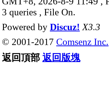
GMT+8, 2026-8-9 11:49
, 
3 queries , File On.
Powered by
Discuz!
X3.3
© 2001-2017
Comsenz Inc.
返回頂部
返回版塊