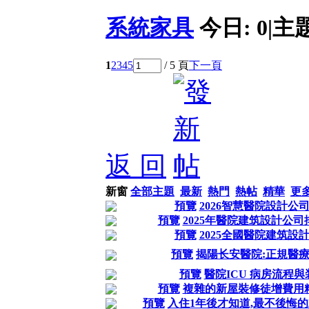
系統家具
今日:
0
|
主
1
2
3
4
5
/ 5 頁
下一頁
返 回
新窗
全部主題
最新
熱門
熱帖
精華
更
預覽
2026智慧醫院設計公
預覽
2025年醫院建筑設計公
預覽
2025全國醫院建筑設
預覽
揭陽长安醫院:正規醫療
預覽
醫院ICU 病房流程
預覽
複雜的新屋裝修徒增費用
預覽
入住1年後才知道,最不後悔的