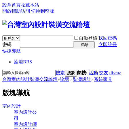
設為首頁
收藏本站
開啟輔助訪問
切換到窄版
找回密碼
自動登錄
密碼
立即註冊
登錄
快捷導航
論壇
BBS
搜索
熱搜:
活動
交友
discuz
搜索
台灣室內設計裝潢交流論壇
»
論壇
›
裝潢設計
›
系統家具
版塊導航
室內設計
室內設計公
司
室內設計師