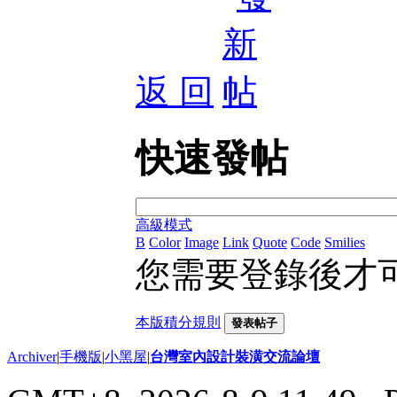
返 回
快速發帖
高級模式
B
Color
Image
Link
Quote
Code
Smilies
您需要登錄後才
本版積分規則
發表帖子
Archiver
|
手機版
|
小黑屋
|
台灣室內設計裝潢交流論壇