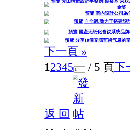
預覽
梵山構造設計事務所|梁裕基|荣获20
金奖
預覽
室内設計公司為
預覽
自全網:致力于搭建設
預覽
國產无纸化會议系统品牌
預覽
分享10個充满艺術气息的
下一頁 »
1
2
3
4
5
/ 5 頁
下
返 回