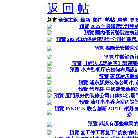
返 回
新窗
全部主題
最新
熱門
熱帖
精華
更
預覽
2025全國醫院設計甲
預覽
國內優質醫院建筑
預覽
2025妇幼保健院設計公司推薦
預覽
揭陽长安醫院
預覽
中醫診所
預覽
【輕法式奶油宅】讓建商
預覽
小户型餐厅该如何布局設計
預覽
家庭厨房装
預覽
浦东新房装修公司:打
預覽
飾界杯·中國装飾藝術
預覽
厦門最好的装修公司口碑排名,厦
預覽
蒲江串串香店室內設
預覽
INNOCN 联合創新 27P1U 
爱
預覽
武汉有哪些專業的
預覽
复工停工再复工“後疫情時