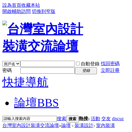
設為首頁
收藏本站
開啟輔助訪問
切換到窄版
找回密碼
自動登錄
密碼
立即註冊
登錄
快捷導航
論壇
BBS
搜索
熱搜:
活動
交友
discuz
搜索
台灣室內設計裝潢交流論壇
»
論壇
›
裝潢設計
›
室內裝潢