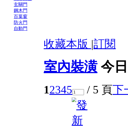
玄關門
鋼木門
百葉窗
防火門
自動門
收藏本版
|
訂閱
室內裝潢
今日
1
2
3
4
5
/ 5 頁
下