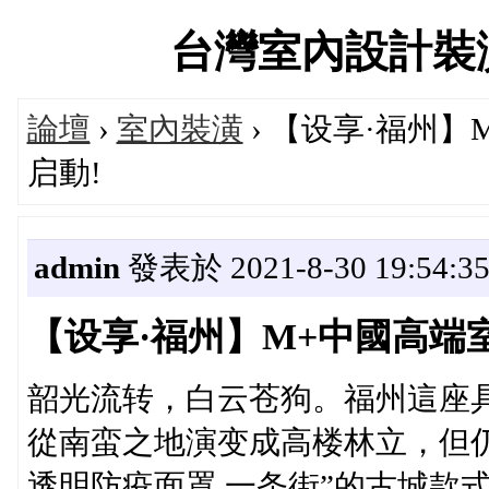
台灣室內設計裝潢交流
論壇
›
室內裝潢
› 【设享·福州
启動!
admin
發表於 2021-8-30 19:54:3
【设享·福州】M+中國高端
韶光流转，白云苍狗。福州這座具
從南蛮之地演变成高楼林立，但仍
透明防疫面罩,一条街”的古城款